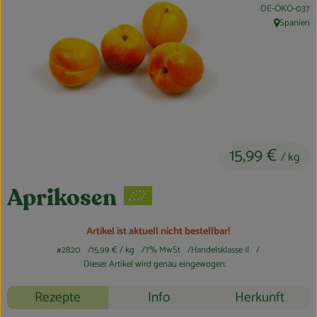
Feierlichkeiten & Geschenke
, Kontrollstelle:
DE-ÖKO-037
Spanien
, Herkunft:
Nützliches
Großküche
Über uns
Für Firmenkunden
15,99 €
/ kg
Aprikosen
Artikel ist aktuell nicht bestellbar!
#2820
15,99 €
/ kg
7% MwSt
Handelsklasse II
Dieser Artikel wird genau eingewogen.
Rezepte
Info
Herkunft