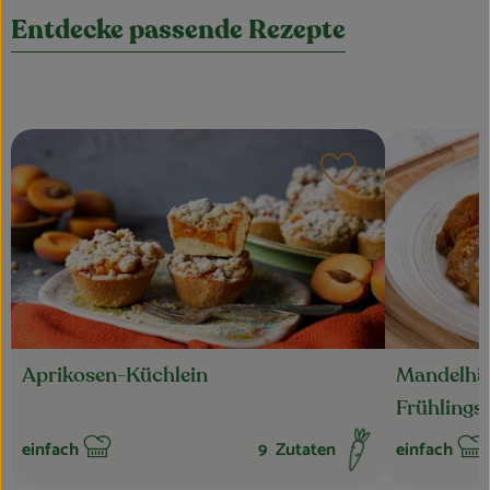
Entdecke passende Rezepte
Rezept zu Favouri
Aprikosen-Küchlein
Mandelhä
Frühlings
einfach
9
Zutaten
einfach
Schwierigkeit:
Schwierigkei