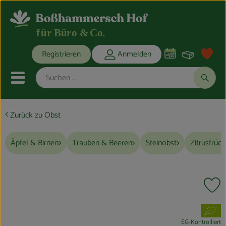
Warenko
Registrieren
Anmelden
Link
Mobiles Menu öffnen oder schli
Suche
Zurück zu Obst
Obst & Gemüse
Frühstückspause
Äpfel & Birnen
Trauben & Beeren
Steinobst
Zitrusfrüc
Mittagspause
Kaffeepause
Pr
Wasser & Getränke
, Verband:
EG-Kontrolliert