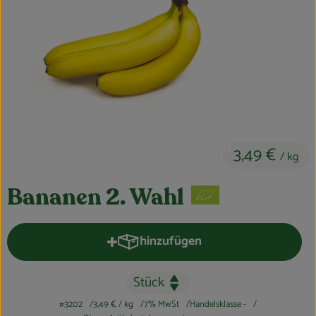
Feierlichkeiten & Geschenke
Nützliches
Großküche
Über uns
Für Firmenkunden
3,49 €
/ kg
Bananen 2. Wahl
hinzufügen
Produkt zum Warenkorb hinzufüge
#3202
3,49 €
/ kg
7% MwSt
Handelsklasse -