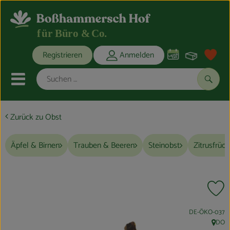
Warenko
Registrieren
Anmelden
Link
Mobiles Menu öffnen oder schli
Suche
Zurück zu Obst
Obst & Gemüse
Frühstückspause
Äpfel & Birnen
Trauben & Beeren
Steinobst
Zitrusfrüc
Mittagspause
Kaffeepause
Pr
Wasser & Getränke
, Kontrollstelle:
DE-ÖKO-037
DO
, Herku