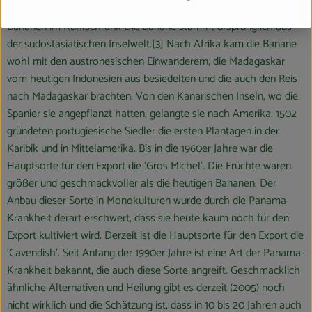
unterschiedliche Empfehlungen bezüglich einer Lagerung von
Bananen im Kühlschrank Die Banane stammt ursprünglich aus
der südostasiatischen Inselwelt.[3] Nach Afrika kam die Banane
wohl mit den austronesischen Einwanderern, die Madagaskar
vom heutigen Indonesien aus besiedelten und die auch den Reis
nach Madagaskar brachten. Von den Kanarischen Inseln, wo die
Spanier sie angepflanzt hatten, gelangte sie nach Amerika. 1502
gründeten portugiesische Siedler die ersten Plantagen in der
Karibik und in Mittelamerika. Bis in die 1960er Jahre war die
Hauptsorte für den Export die 'Gros Michel'. Die Früchte waren
größer und geschmackvoller als die heutigen Bananen. Der
Anbau dieser Sorte in Monokulturen wurde durch die Panama-
Krankheit derart erschwert, dass sie heute kaum noch für den
Export kultiviert wird. Derzeit ist die Hauptsorte für den Export die
'Cavendish'. Seit Anfang der 1990er Jahre ist eine Art der Panama-
Krankheit bekannt, die auch diese Sorte angreift. Geschmacklich
ähnliche Alternativen und Heilung gibt es derzeit (2005) noch
nicht wirklich und die Schätzung ist, dass in 10 bis 20 Jahren auch