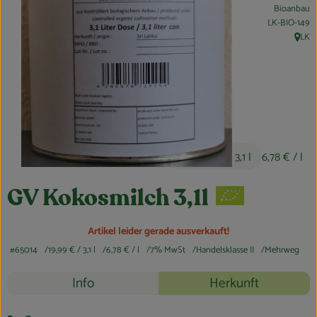
Feierlichkeiten & Geschenke
Bioanbau
, Kontrollstell
LK-BIO-149
Nützliches
LK
, Herk
Großküche
Über uns
Für Firmenkunden
19,99 €
/ 3,1 l
6,78 €
/ l
GV Kokosmilch 3,1l
Artikel leider gerade ausverkauft!
#65014
19,99 €
/ 3,1 l
6,78 €
/ l
7% MwSt
Handelsklasse II
Mehrweg
Rezepte
Info
Herkunft
Es wurden k
Entdecke passende Rezepte