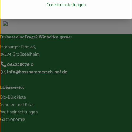
LK
Cookieeinstellungen
BioVisio
Du hast eine Frage? Wir helfen gerne:
Marburger Ring 46,
35274 Großseelheim
064228976-0
info@bosshammersch-hof.de
Lieferservice
Bio-Bürokiste
Schulen und Kitas
Wohneinrichtungen
Gastronomie