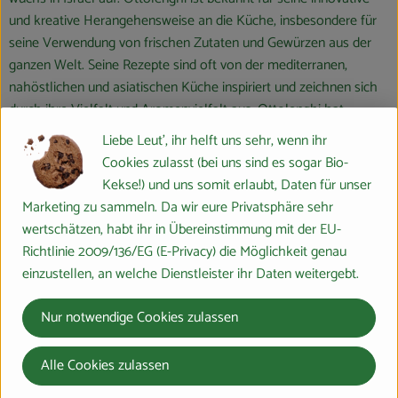
und kreative Herangehensweise an die Küche, insbesondere für
seine Verwendung von frischen Zutaten und Gewürzen aus der
ganzen Welt. Seine Rezepte sind oft von der mediterranen,
nahöstlichen und asiatischen Küche inspiriert und zeichnen sich
durch ihre Vielfalt und Aromenvielfalt aus. Ottolenghi hat
mehrere Bestseller-Kochbücher veröffentlicht und betreibt
Liebe Leut', ihr helft uns sehr, wenn ihr
erfolgreich Restaurants in London. Sein Einfluss auf die moderne
Cookies zulasst (bei uns sind es sogar Bio-
Kochkunst ist unbestreitbar und er hat eine große
Kekse!) und uns somit erlaubt, Daten für unser
Anhängerschaft von Menschen, die seine leckeren und
Marketing zu sammeln. Da wir eure Privatsphäre sehr
zugänglichen Gerichte lieben.
wertschätzen, habt ihr in Übereinstimmung mit der EU-
Richtlinie 2009/136/EG (E-Privacy) die Möglichkeit genau
einzustellen, an welche Dienstleister ihr Daten weitergebt.
Produktinformationen
Nur notwendige Cookies zulassen
Alle Cookies zulassen
Herkunft