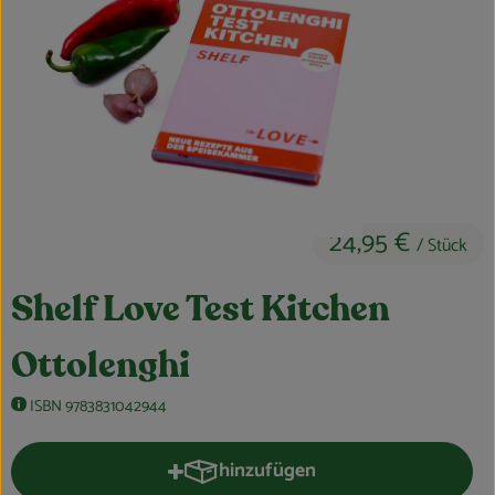
Feierlichkeiten & Geschenke
Nützliches
Großküche
Über uns
Für Firmenkunden
24,95 €
/ Stück
Shelf Love Test Kitchen
Ottolenghi
ISBN 9783831042944
hinzufügen
Produkt zum Warenkorb hinzufüge