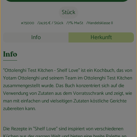
Stück
#75000
24,95 €
/ Stück
7% MwSt
Handelsklasse II
Rezepte
Info
Herkunft
Es wurden k
Entdecke passende Rezepte
Info
"Ottolenghi Test Kitchen - Shelf Love" ist ein Kochbuch, das von
Yotam Ottolenghi und seinem Team im Ottolenghi Test Kitchen
zusammengestellt wurde. Das Buch konzentriert sich auf die
Verwendung von Zutaten aus dem Vorratsschrank und zeigt, wie
man mit einfachen und vielseitigen Zutaten köstliche Gerichte
zubereiten kann.
Die Rezepte in "Shelf Love" sind inspiriert von verschiedenen
Küchen aus der ganzen Welt und bieten eine breite Palette an