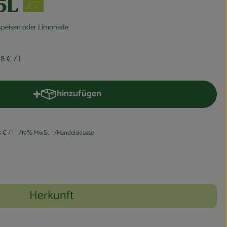
5L
speisen oder Limonade
,78 €
/ l
hinzufügen
Produkt zum Warenkorb hinzufügen
8 €
/ l
19% MwSt
Handelsklasse -
Herkunft