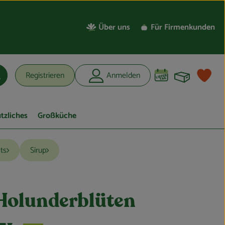
Über uns
Für Firmenkunden
Warenko
L
Registrieren
Anmelden
uchen
tzliches
Großküche
ts
Sirup
 Holunderblüten