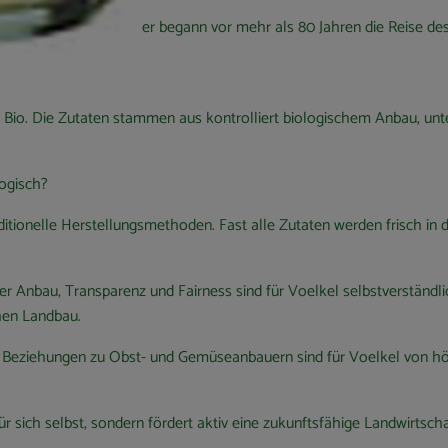
schland, verwurzelt. Hier begann vor mehr als 80 Jahren die Reise de
nd Bio. Die Zutaten stammen aus kontrolliert biologischem Anbau, un
logisch?
ionelle Herstellungsmethoden. Fast alle Zutaten werden frisch in de
her Anbau, Transparenz und Fairness sind für Voelkel selbstverständ
hen Landbau.
e Beziehungen zu Obst- und Gemüseanbauern sind für Voelkel von höc
für sich selbst, sondern fördert aktiv eine zukunftsfähige Landwirtsch