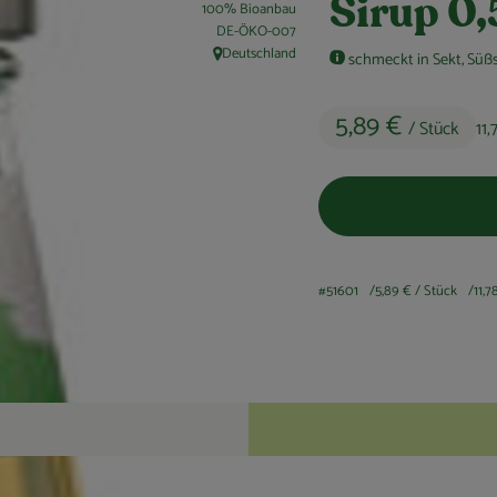
Sirup 0,
100% Bioanbau
, Kontrollstelle:
DE-ÖKO-007
Deutschland
schmeckt in Sekt, Süß
, Herkunft:
5,89 €
/ Stück
11
#51601
5,89 €
/ Stück
11,7
Rezepte
keine passenden Rezepte gefunden.