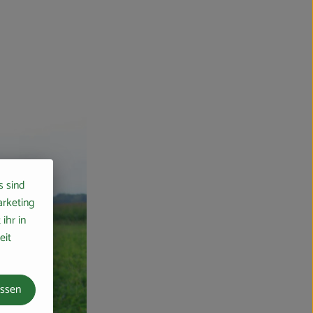
s sind
arketing
ihr in
eit
assen