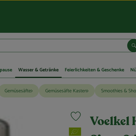
S
pause
Wasser & Getränke
Feierlichkeiten & Geschenke
Nü
Gemüsesäfte
Gemüsesäfte Kasten
Smoothies & Sho
Produkt zu Favouriten hinzufügen
Voelkel
, Verband: