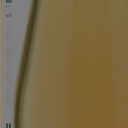
Info
schmeckt in Sekt, Süßspeisen oder Limonade
Produktinformationen
Zutaten
Nährwert-Info
Produktdatenblatt
Herkunft