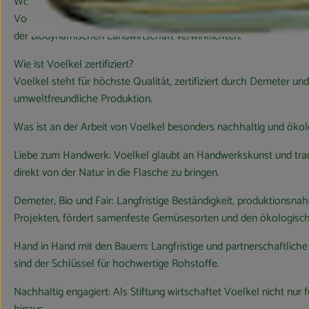
Wo liegt der Betrieb?
Voelkel ist tief in der Natur des Wendlands, Niedersachsen, Deut
der biodynamischen Landwirtschaft verwirklichten.
Wie ist Voelkel zertifiziert?
Voelkel steht für höchste Qualität, zertifiziert durch Demeter u
umweltfreundliche Produktion.
Was ist an der Arbeit von Voelkel besonders nachhaltig und öko
Liebe zum Handwerk: Voelkel glaubt an Handwerkskunst und tradit
direkt von der Natur in die Flasche zu bringen.
Demeter, Bio und Fair: Langfristige Beständigkeit, produktionsna
Projekten, fördert samenfeste Gemüsesorten und den ökologisc
Hand in Hand mit den Bauern: Langfristige und partnerschaftlich
sind der Schlüssel für hochwertige Rohstoffe.
Nachhaltig engagiert: Als Stiftung wirtschaftet Voelkel nicht nur 