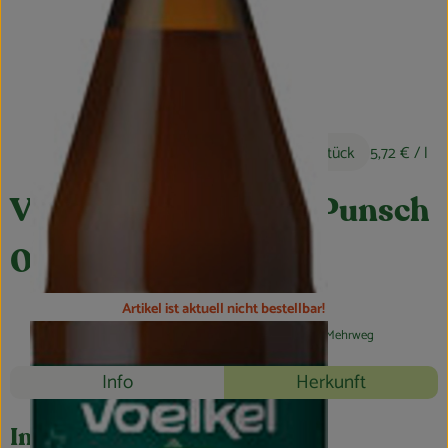
Feierlichkeiten & Geschenke
Nützliches
Großküche
4,29 €
/ Stück
5,72 €
/ l
Über uns
Voelkel Winter Apfel Punsch
Für Firmenkunden
0,75L
Artikel ist aktuell nicht bestellbar!
#51715
4,29 €
/ Stück
5,72 €
/ l
7% MwSt
Mehrweg
Rezepte
Info
Herkunft
Es wurden k
Entdecke passende Rezepte
Info