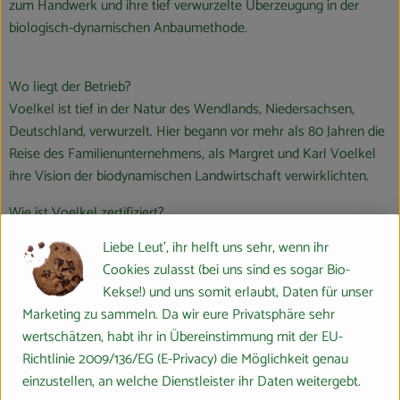
zum Handwerk und ihre tief verwurzelte Überzeugung in der
biologisch-dynamischen Anbaumethode.
Wo liegt der Betrieb?
Voelkel ist tief in der Natur des Wendlands, Niedersachsen,
Deutschland, verwurzelt. Hier begann vor mehr als 80 Jahren die
Reise des Familienunternehmens, als Margret und Karl Voelkel
ihre Vision der biodynamischen Landwirtschaft verwirklichten.
Wie ist Voelkel zertifiziert?
Voelkel steht für höchste Qualität, zertifiziert durch Demeter und
Liebe Leut', ihr helft uns sehr, wenn ihr
Bio. Die Zutaten stammen aus kontrolliert biologischem Anbau,
Cookies zulasst (bei uns sind es sogar Bio-
unterstreichen das Engagement für eine nachhaltige und
Kekse!) und uns somit erlaubt, Daten für unser
umweltfreundliche Produktion.
Marketing zu sammeln. Da wir eure Privatsphäre sehr
wertschätzen, habt ihr in Übereinstimmung mit der EU-
Was ist an der Arbeit von Voelkel besonders nachhaltig und
Richtlinie 2009/136/EG (E-Privacy) die Möglichkeit genau
ökologisch?
einzustellen, an welche Dienstleister ihr Daten weitergebt.
Liebe zum Handwerk: Voelkel glaubt an Handwerkskunst und