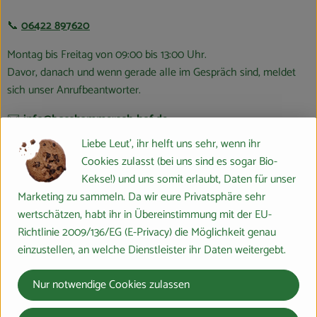
📞
06422 897620
Montag bis Freitag von 09:00 bis 13:00 Uhr.
Davor, danach und wenn gerade alle im Gespräch sind, meldet
sich unser Anrufbeantworter.
✉️
info@bosshammersch-hof.de
Liebe Leut', ihr helft uns sehr, wenn ihr
Nutze das nebenstehende Kontaktformular oder schicke uns
Cookies zulasst (bei uns sind es sogar Bio-
einen Brief an Boßhammersch Hof, Marburger Ring 46, 35274
Kekse!) und uns somit erlaubt, Daten für unser
Großseelheim
Marketing zu sammeln. Da wir eure Privatsphäre sehr
💡
FAQ
wertschätzen, habt ihr in Übereinstimmung mit der EU-
Richtlinie 2009/136/EG (E-Privacy) die Möglichkeit genau
Manche Fragen kommen häufiger vor. Deswegen haben wir die
einzustellen, an welche Dienstleister ihr Daten weitergebt.
Antworten dazu schonmal gesammelt. Vielleicht wirst du also
direkt auf unserer FAQ-Seite fündig.
Nur notwendige Cookies zulassen
Wir möchten eine Kiste!