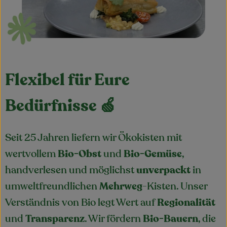
Feierlichkeiten & Geschenke
Nützliches
Großküche
Flexibel für Eure
Über uns
Bedürfnisse 🍏
Für Firmenkunden
Seit 25 Jahren liefern wir Ökokisten mit
wertvollem
Bio-Obst
und
Bio-Gemüse
,
handverlesen und möglichst
unverpackt
in
umweltfreundlichen
Mehrweg
-Kisten. Unser
Verständnis von Bio legt Wert auf
Regionalität
und
Transparenz
. Wir fördern
Bio-Bauern
, die