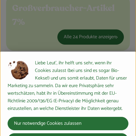
Feierlichkeiten & Geschenke
Großverbraucher-Artikel
Nützliches
7%
Großküche
Alle 24 Produkte anzeigen
Über uns
Liebe Leut', ihr helft uns sehr, wenn ihr
Für Firmenkunden
Du hast eine Frage? Wir helfen gerne:
Cookies zulasst (bei uns sind es sogar Bio-
Marburger Ring 46,
Kekse!) und uns somit erlaubt, Daten für unser
35274 Großseelheim
Marketing zu sammeln. Da wir eure Privatsphäre sehr
wertschätzen, habt ihr in Übereinstimmung mit der EU-
064228976-0
Richtlinie 2009/136/EG (E-Privacy) die Möglichkeit genau
info@bosshammersch-hof.de
einzustellen, an welche Dienstleister ihr Daten weitergebt.
Lieferservice
Nur notwendige Cookies zulassen
Bio-Bürokiste
Schulen und Kitas