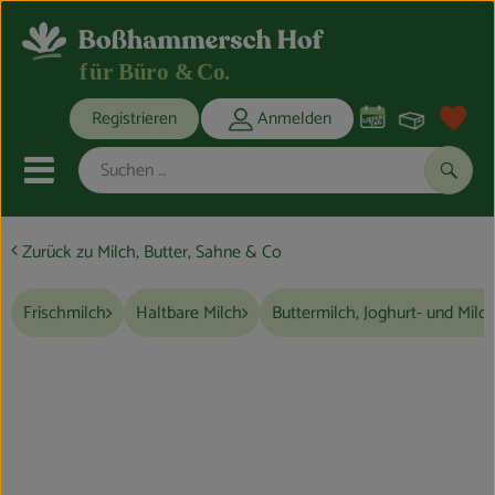
Warenko
Registrieren
Anmelden
Link
Mobiles Menu öffnen oder schli
Suche
Zurück zu Milch, Butter, Sahne & Co
Obst & Gemüse
Frühstückspause
Frischmilch
Haltbare Milch
Buttermilch, Joghurt- und Milc
Mittagspause
Kaffeepause
Wasser & Getränke