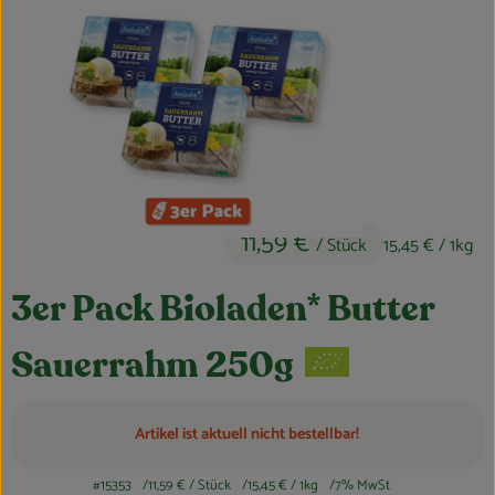
Feierlichkeiten & Geschenke
Nützliches
Großküche
Über uns
Für Firmenkunden
11,59 €
/ Stück
15,45 €
/ 1kg
3er Pack Bioladen* Butter
Sauerrahm 250g
Artikel ist aktuell nicht bestellbar!
#15353
11,59 €
/ Stück
15,45 €
/ 1kg
7% MwSt