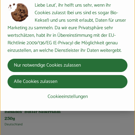
Bioladen* Butter Sauerrahm
Bioladen* Butter Sauerrahm
Liebe Leut', ihr helft uns sehr, wenn ihr
250g
250g
Cookies zulasst (bei uns sind es sogar Bio-
Deutschland
Deutschland
, Herkunft:
, Herkunft:
Kekse!) und uns somit erlaubt, Daten für unser
Marketing zu sammeln. Da wir eure Privatsphäre sehr
, Verband:
wertschätzen, habt ihr in Übereinstimmung mit der EU-
, Kontrollstelle:
DE-ÖKO-006
Richtlinie 2009/136/EG (E-Privacy) die Möglichkeit genau
einzustellen, an welche Dienstleister ihr Daten weitergebt.
Nur notwendige Cookies zulassen
Alle Cookies zulassen
Cookieeinstellungen
1 Stück
eingeplant
Bioladen* Butter Sauerrahm
250g
Deutschland
, Herkunft: