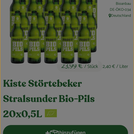
Feierlichkeiten & Geschenke
Bioanbau
, Kontrollstelle:
DE-ÖKO-034
Nützliches
Deutschland
, Herkunft:
Großküche
Über uns
Für Firmenkunden
23,99 €
/ Stück
2,40 €
/ Liter
Kiste Störtebeker
Stralsunder Bio-Pils
20x0,5L
hinzufügen