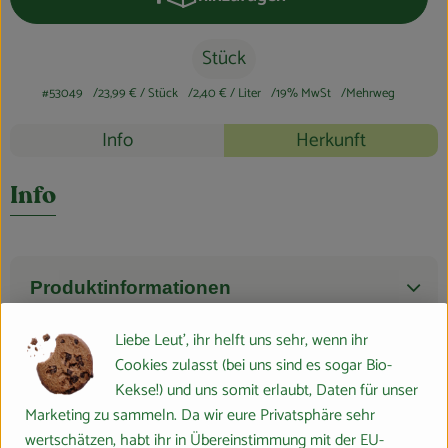
Produkt zum Warenkorb hinzufüge
Stück
#53049
23,99 €
/ Stück
2,40 €
/ Liter
19% MwSt
Mehrweg
Rezepte
Info
Herkunft
Es wurden k
Entdecke passende Rezepte
Info
Produktinformationen
Liebe Leut', ihr helft uns sehr, wenn ihr
Zutaten
Cookies zulasst (bei uns sind es sogar Bio-
Kekse!) und uns somit erlaubt, Daten für unser
Marketing zu sammeln. Da wir eure Privatsphäre sehr
Nährwert-Info
wertschätzen, habt ihr in Übereinstimmung mit der EU-