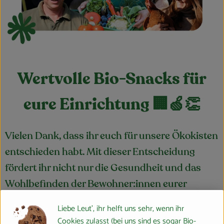
Feierlichkeiten & Geschenke
Nützliches
Großküche
Wertvolle Bio-Snacks für
Über uns
eure Einrichtung
🏢🍏👏
Für Firmenkunden
Vielen Dank, dass ihr euch für unsere Ökokisten
entschieden habt. Mit dieser Entscheidung
fördert ihr nicht nur die Gesundheit und das
Wohlbefinden der Bewohner:innen eurer
Einrichtung, sondern unterstützt auch unsere
Liebe Leut', ihr helft uns sehr, wenn ihr
regionalen Bio-Landwirt:innen. Unsere frischen
Cookies zulasst (bei uns sind es sogar Bio-