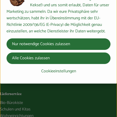
Kekse!) und uns somit erlaubt, Daten für unser
Obst- und Gemüsekisten bringen Vitalität und
Marketing zu sammeln. Da wir eure Privatsphäre sehr
Genuss direkt zu euch.
wertschätzen, habt ihr in Übereinstimmung mit der EU-
Richtlinie 2009/136/EG (E-Privacy) die Möglichkeit genau
Danke, dass ihr Teil unserer nachhaltigen
einzustellen, an welche Dienstleister ihr Daten weitergebt.
Bewegung seid!
Nur notwendige Cookies zulassen
Du hast eine Frage? Wir helfen gerne:
Alle Cookies zulassen
Marburger Ring 46,
35274 Großseelheim
Cookieeinstellungen
064228976-0
info@bosshammersch-hof.de
Lieferservice
Bio-Bürokiste
Schulen und Kitas
Wohneinrichtungen